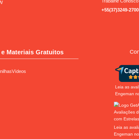
Trabalhe Conosco
W
+55(37)3249-2700
e Materiais Gratuitos
Con
nilhas
Vídeos
Leia as ava
Engeman no
Leia as aval
Engeman no