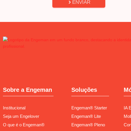
ENVIAR
Sobre a Engeman
Soluções
Mó
Institucional
Engeman® Starter
IA 
Seja um Engelover
Engeman® Lite
Mob
O que é o Engeman®
Engeman® Pleno
Con