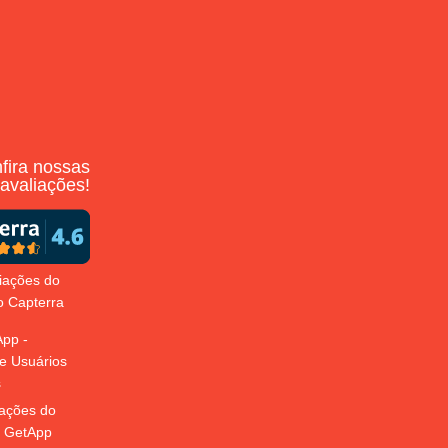
fira nossas
avaliações!
liações do
 Capterra
iações do
 GetApp