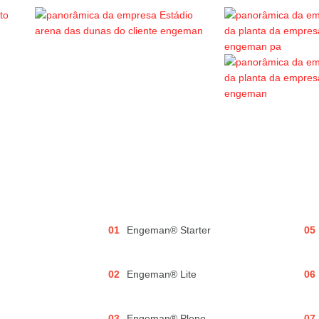
01
Engeman® Starter
05
02
Engeman® Lite
06
03
Engeman® Pleno
07