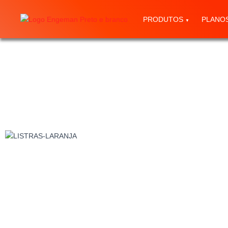
PRODUTOS
PLANO
Sucesso!​
Sua manutenção está rumo ao sucesso! Agora é só
aguardar o contato de um de nossos gestores. A
conversa vai te surpreender, temos certeza!